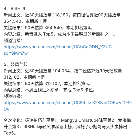
没能把冲击力变成真正决定比分的机会。
4、RISHIJI
关键结果：
西班牙2比0淘汰法国，晋级决赛，
新闻正文：近30天播放量 118,180，按口径估算近90天播放量
法国无缘冠军争夺。
354,540，本期新上榜。
内容总结：
西班牙靠体系和控场能力，把半决
关键结果：90天估算 354,540，本期排名第4。
赛踢成了自己的节奏。
内容总结：新晋进入 Top5，成为本周最明显的新面孔之一。
7｜7月16日：阿根廷2比1力克英格兰，决赛会
频道链接：
师西班牙
https://www.youtube.com/channel/UCisCgODN_XZUC-
英格兰并不是没有机会，比赛的对抗强度和比赛
s6Y9iwm7w
质量都很高。可到了决定胜负的时刻，阿根廷的
处理球更冷静，还是把通往决赛的门票握在了自
5、轻风乍起
己手里。
新闻正文：近30天播放量 104,034，按口径估算近90天播放量
关键结果：
阿根廷2比1战胜英格兰，晋级决
312,102，本期新上榜。
赛，英格兰进入三四名决赛。
关键结果：90天估算 312,102，本期排名第5。
内容总结：
阿根廷继续展现老牌强队的韧性和
内容总结：本周压线进入榜单，完成 Top5 卡位。
关键战能力。
频道链接：
8｜7月19日：英格兰6比4法国，三四名决赛踢
https://www.youtube.com/channel/UC8RzksB2KNbQOFwViGES-
成进球大战
Lw
这场季军战彻底放开，双方几乎把比赛踢成了对
攻秀，进球一个接一个。英格兰火力更猛，最终
名次变化：极速拍档升至第1，Mengyu Chinatube降至第2，龙梅梅
在这场“网球比分”大战里笑到最后，拿下季军。
升至第3，RISHIJI与轻风乍起新上榜，拜托了小翔哥与大头虫掉出
关键结果：
英格兰6比4击败法国获得季军，单
Top5。