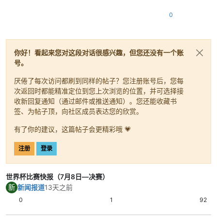
场10球也让这场比赛成为本届最疯狂一战之一。
内容总结：
当防守强度下降后，两支强队联手
0
奉献了整届最热闹的一场球。
9｜7月20日：西班牙加时绝杀阿根廷，时隔16
年再夺世界杯
决赛踢得非常谨慎，双方都把重点放在限制对手
你好！看起来您对这段对话很感兴趣，但您还没有一个账
和保护防线，常规时间始终没能分出胜负。加时
号。
赛里，西班牙完成致命一击，把整届赛事最稳定
厌倦了每次访问都刷到同样的帖子？您注册账号后，您每
的比赛内容换成了最后的冠军奖杯。
次返回时都能精准定位到您上次浏览的位置，并可选择接
关键结果：
西班牙1比0加时击败阿根廷夺冠，
收新回复通知（通过邮件或推送通知）。您还能收藏书
阿根廷获得亚军，西班牙队史第二次捧起世界
签、为帖子顶，向社区成员表达您的欣赏。
杯。
内容总结：
西班牙用最有代表性的方式完成登
有了你的建议，这篇帖子会更精彩哦 💗
顶——稳、准、狠地拿下最后一场。
注册
登录
世界杯比赛快报（7月8日—决赛）
新
新闻报道
13天之前
0
1
92