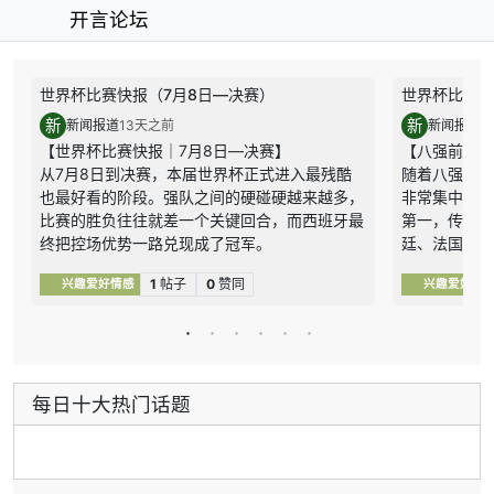
开言论坛
世界杯比赛快报（7月8日—决赛）
世界杯比赛快
新
新
新闻报道
13天之前
新闻报道
3
【世界杯比赛快报｜7月8日—决赛】
【八强前瞻｜
从7月8日到决赛，本届世界杯正式进入最残酷
随着八强席位
也最好看的阶段。强队之间的硬碰硬越来越多，
非常集中。
比赛的胜负往往就差一个关键回合，而西班牙最
第一，传统强
终把控场优势一路兑现成了冠军。
廷、法国、西
1｜7月8日：瑞士点球淘汰哥伦比亚，八强最后
中，但越往后
1
帖子
0
赞同
兴趣爱好情感
兴趣爱好情
一席落定
优势赢球，比
瑞士和哥伦比亚鏖战120分钟都没能改写比分，
理和临场调整
整场比赛对抗非常谨慎，门将和防线都扛住了压
第二，黑马球
力。进入点球大战后，瑞士处理得更冷静，也把
西、摩洛哥连
最后一个八强名额拿到手。
们不是“偶然
每日十大热门话题
关键结果：
瑞士0比0哥伦比亚、点球4比3晋级
咬住强队的能
八强，哥伦比亚遗憾出局。
而可能是心态
内容总结：
这是一场典型的淘汰赛硬仗，瑞士
第三，比赛节
靠稳定性笑到最后。
段后，大比分