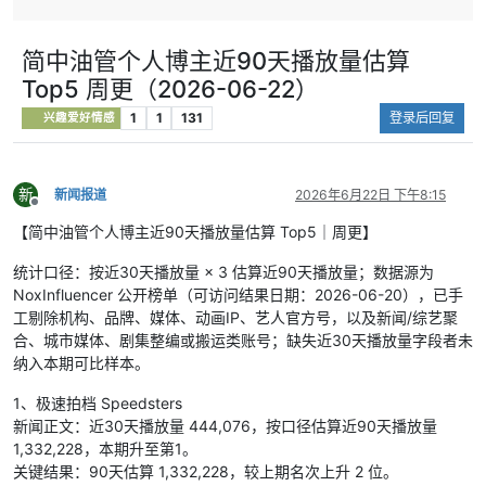
2｜7月10日：法国2比0摩洛哥，整体实力压出
门将发挥，甚
胜势
留。
摩洛哥延续了黑马气质，防守端依旧很顽强，但
关键结果：
简中油管个人博主近90天播放量估算
法国在比赛控制和关键球把握上明显更成熟。随
比利时继续晋
Top5 周更（2026-06-22）
着比赛深入，法国还是把纸面优势稳稳转成了晋
级，八强阶段
级结果。
内容总结：
1
1
131
登录后回复
兴趣爱好情感
关键结果：
法国2比0击败摩洛哥，成功晋级四
更是失误控制
强，摩洛哥止步八强。
内容总结：
法国踢得不花哨，但强队该有的稳
新
新闻报道
2026年6月22日 下午8:15
定和效率都在线。
离线
3｜7月11日：西班牙2比1绝杀比利时，技术流
【简中油管个人博主近90天播放量估算 Top5｜周更】
对抗分出高下
统计口径：按近30天播放量 × 3 估算近90天播放量；数据源为
这场比赛踢得很细，双方都有一段时间掌握过节
NoxInfluencer 公开榜单（可访问结果日期：2026-06-20），已手
奏，比利时也给西班牙制造了足够压力。真正决
工剔除机构、品牌、媒体、动画IP、艺人官方号，以及新闻/综艺聚
定比赛的，是西班牙在最后时刻依然能保持传控
合、城市媒体、剧集整编或搬运类账号；缺失近30天播放量字段者未
耐心并抓住补射机会。
纳入本期可比样本。
关键结果：
西班牙2比1战胜比利时，补时阶段
完成绝杀，晋级四强。
1、极速拍档 Speedsters
内容总结：
强强对话里，西班牙的耐心和执行
新闻正文：近30天播放量 444,076，按口径估算近90天播放量
力最终更胜一筹。
1,332,228，本期升至第1。
4｜7月11日：英格兰加时拿下挪威，哈兰德没
关键结果：90天估算 1,332,228，较上期名次上升 2 位。
能再造奇迹