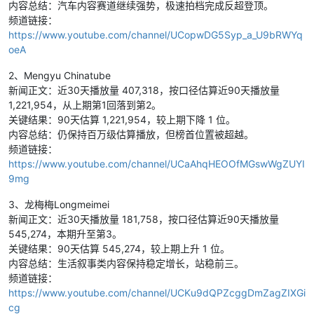
内容总结：汽车内容赛道继续强势，极速拍档完成反超登顶。
挪威一路杀进八强已经很惊艳，反击和冲击力都
频道链接：
给英格兰带来不少麻烦。常规时间打成僵局后，
https://www.youtube.com/channel/UCopwDG5Syp_a_U9bRWYq
英格兰还是靠更完整的阵容厚度和大赛经验在加
oeA
时赛解决了战斗。
关键结果：
英格兰2比1加时击败挪威，晋级四
2、Mengyu Chinatube
强，挪威结束本届黑马之旅。
新闻正文：近30天播放量 407,318，按口径估算近90天播放量
内容总结：
英格兰赢得不轻松，但关键时段更
1,221,954，从上期第1回落到第2。
老练。
关键结果：90天估算 1,221,954，较上期下降 1 位。
5｜7月12日：阿根廷加时击败瑞士，苦战后闯
内容总结：仍保持百万级估算播放，但榜首位置被超越。
入四强
频道链接：
瑞士的防守组织非常顽强，常规时间把阿根廷拖
https://www.youtube.com/channel/UCaAhqHEOOfMGswWgZUYI
进了消耗战。到了加时赛，阿根廷球星个人能力
9mg
和最后阶段的终结效率还是体现了出来，连续两
球直接带走比赛。
3、龙梅梅Longmeimei
关键结果：
阿根廷3比1加时战胜瑞士，常规时
新闻正文：近30天播放量 181,758，按口径估算近90天播放量
间1比1，最终晋级四强。
545,274，本期升至第3。
内容总结：
阿根廷这场赢得艰难，但冠军级球
关键结果：90天估算 545,274，较上期上升 1 位。
队就是能在最难的时候找到解法。
内容总结：生活叙事类内容保持稳定增长，站稳前三。
6｜7月15日：西班牙2比0法国，率先打进决赛
频道链接：
这场半决赛更像是中场控制权的争夺战，而西班
https://www.youtube.com/channel/UCKu9dQPZcggDmZagZIXGi
牙明显做得更从容。法国有速度和爆点，但始终
cg