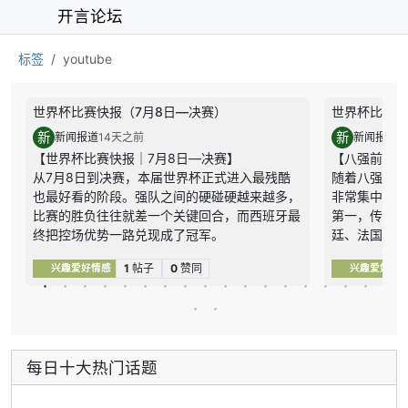
开言论坛
标签
youtube
世界杯比赛快报（7月8日—决赛）
世界杯比赛快
新
新
新闻报道
14天之前
新闻报道
2
【世界杯比赛快报｜7月8日—决赛】
【八强前瞻｜
从7月8日到决赛，本届世界杯正式进入最残酷
随着八强席位
也最好看的阶段。强队之间的硬碰硬越来越多，
非常集中。
比赛的胜负往往就差一个关键回合，而西班牙最
第一，传统强
终把控场优势一路兑现成了冠军。
廷、法国、西
1｜7月8日：瑞士点球淘汰哥伦比亚，八强最后
中，但越往后
1
帖子
0
赞同
兴趣爱好情感
兴趣爱好情
一席落定
优势赢球，比
瑞士和哥伦比亚鏖战120分钟都没能改写比分，
理和临场调整
整场比赛对抗非常谨慎，门将和防线都扛住了压
第二，黑马球
力。进入点球大战后，瑞士处理得更冷静，也把
西、摩洛哥连
最后一个八强名额拿到手。
们不是“偶然
每日十大热门话题
关键结果：
瑞士0比0哥伦比亚、点球4比3晋级
咬住强队的能
八强，哥伦比亚遗憾出局。
而可能是心态
内容总结：
这是一场典型的淘汰赛硬仗，瑞士
第三，比赛节