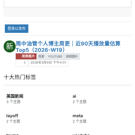
靠稳定性笑到最后。
段后，大比分
2｜7月10日：法国2比0摩洛哥，整体实力压出
门将发挥，甚
胜势
留。
摩洛哥延续了黑马气质，防守端依旧很顽强，但
关键结果：
登录以发布
法国在比赛控制和关键球把握上明显更成熟。随
比利时继续晋
着比赛深入，法国还是把纸面优势稳稳转成了晋
级，八强阶段
简中油管个人博主周更｜近90天播放量估算
级结果。
内容总结：
新
Top5（2026-W19）
关键结果：
法国2比0击败摩洛哥，成功晋级四
更是失误控制
强，摩洛哥止步八强。
视频图片
周更
YOUTUBE
视频图片
内容总结：
法国踢得不花哨，但强队该有的稳
2026年5月9日 下午4:01
1
定和效率都在线。
3｜7月11日：西班牙2比1绝杀比利时，技术流
十大热门标签
对抗分出高下
这场比赛踢得很细，双方都有一段时间掌握过节
奏，比利时也给西班牙制造了足够压力。真正决
美国新闻
ai
定比赛的，是西班牙在最后时刻依然能保持传控
3 个主题
2 个主题
耐心并抓住补射机会。
关键结果：
西班牙2比1战胜比利时，补时阶段
layoff
meta
完成绝杀，晋级四强。
2 个主题
2 个主题
内容总结：
强强对话里，西班牙的耐心和执行
力最终更胜一筹。