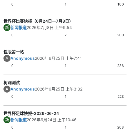
这场半决赛更像是中场控制权的争夺战，而西班
0
1
100
牙明显做得更从容。法国有速度和爆点，但始终
没能把冲击力变成真正决定比分的机会。
关键结果：
西班牙2比0淘汰法国，晋级决赛，
世界杯比赛快报（6月24日—7月8日）
法国无缘冠军争夺。
新
新闻报道
2026年7月8日 上午9:54
内容总结：
西班牙靠体系和控场能力，把半决
0
2
200
赛踢成了自己的节奏。
7｜7月16日：阿根廷2比1力克英格兰，决赛会
师西班牙
性版第一帖
英格兰并不是没有机会，比赛的对抗强度和比赛
A
Anonymous
2026年6月25日 上午7:41
质量都很高。可到了决定胜负的时刻，阿根廷的
0
1
236
处理球更冷静，还是把通往决赛的门票握在了自
己手里。
关键结果：
阿根廷2比1战胜英格兰，晋级决
树洞测试
赛，英格兰进入三四名决赛。
A
Anonymous
2026年6月25日 上午3:32
内容总结：
阿根廷继续展现老牌强队的韧性和
0
1
223
关键战能力。
8｜7月19日：英格兰6比4法国，三四名决赛踢
成进球大战
世界杯足球快报-2026-06-24
这场季军战彻底放开，双方几乎把比赛踢成了对
新
新闻报道
2026年6月24日 上午10:46
攻秀，进球一个接一个。英格兰火力更猛，最终
0
1
208
在这场“网球比分”大战里笑到最后，拿下季军。