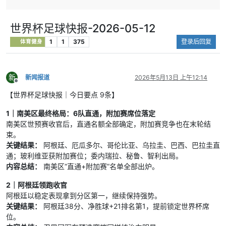
内容总结：法国用一场干脆利落的胜利体现了阵
内容总结：荷
容厚度。
提升空间。
3｜挪威 3比2 塞内加尔
3｜阿根廷2
世界杯足球快报-2026-05-12
这场是典型的对攻战，来回转换很多，比赛悬念
阿根廷延续了
1
1
375
登录后回复
体育健身
保持到后段。挪威把握机会的效率更高，但塞内
保持了控制力
加尔的冲击力也制造了持续压力。
给对手太多机
关键结果：挪威3比2塞内加尔，单场打入3球并
关键结果：阿
全取3分；塞内加尔虽进2球仍遗憾落败。
顺利完成热身
新
新闻报道
2026年5月13日 上午12:14
离线
内容总结：挪威在高对抗比赛里靠效率笑到最
内容总结：阿
【世界杯足球快报｜今日要点 9条】
后。
杯蓄势。
4｜阿尔及利亚 2比1 约旦
4｜德国2比
1｜南美区最终格局：6队直通，附加赛席位落定
阿尔及利亚赢得并不轻松，约旦的比赛内容其实
这场比赛是近
南美区世预赛收官后，直通名额全部确定，附加赛竞争也在末轮结
不差。真正拉开差距的，还是阿尔及利亚在关键
抗强度较高。
束。
时刻的处理更冷静。
拿到胜利。
关键结果：
阿根廷、厄瓜多尔、哥伦比亚、乌拉圭、巴西、巴拉圭直
关键结果：阿尔及利亚2比1约旦，逆转取胜并收
关键结果：德
通；玻利维亚获附加赛位；委内瑞拉、秘鲁、智利出局。
下关键3分；约旦输球后出线压力继续增大。
赛，美国失利
内容总结：
南美区“直通+附加赛”名单全部出炉。
内容总结：阿尔及利亚用更成熟的硬仗能力拿下
内容总结：德
比赛。
暴露出一定调
2｜阿根廷领跑收官
5｜葡萄牙 5比0 乌兹别克斯坦
5｜巴西2比
阿根廷以稳定表现拿到分区第一，继续保持强势。
葡萄牙这场踢得非常轻松，进攻端火力全开，场
巴西队本场如
关键结果：
阿根廷38分、净胜球+21排名第1，提前锁定世界杯席
面优势也很明显。对手几乎没能给葡萄牙防线制
在比赛中给巴
位。
造持续威胁。
凭整体实力拿