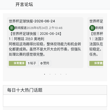
开言论坛
世界杯足球快报-2026-06-24
世界杯足球快报-
新
新
新闻报道
2026年6月24日 上午10:46
新闻报道
2
【世界杯足球快报｜2026-06-24】
【世界杯足球
1｜阿根廷 2比0 奥地利
1｜法国3比
阿根廷这场踢得比较稳，整体控场能力和机会转
法国队在热身
化都更成熟。虽然不是大开大合的节奏，但强队
较稳定。面对
处理比赛的感觉很完整。
任务。
关键结果：阿根廷2比0奥地利，拿下胜利并完
关键结果：法
1
帖子
0
赞同
1
体育健身
体育健身
成零封；阿根廷在小组赛继续保持主动。
强队热身优势
内容总结：阿根廷靠稳定发挥拿到一场标准的强
内容总结：法
队胜利。
前的稳定状态
2｜法国 3比0 伊拉克
2｜荷兰2比
法国在进攻质量和个人能力上优势明显，比赛大
荷兰队赢下比
每日十大热门话题
部分时间都掌握着节奏。伊拉克有拼劲，但很难
线制造了不小
持续顶住法国的推进和压迫。
度的实战演练
关键结果：法国3比0伊拉克，3球完胜并零封对
关键结果：荷
手；法国顺利巩固小组竞争位置。
仅净胜1球。