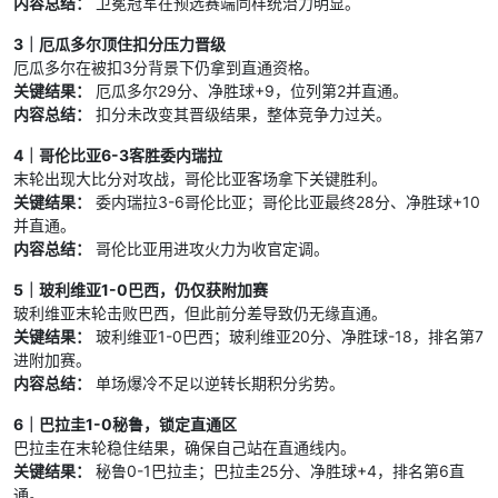
内容总结：
卫冕冠军在预选赛端同样统治力明显。
关键结果：葡萄牙5比0乌兹别克斯坦，取得两
关键结果：巴
天内最大比分胜利；C罗梅开二度，葡萄牙强势
1球。
3｜厄瓜多尔顶住扣分压力晋级
拿满3分。
内容总结：巴
厄瓜多尔在被扣3分背景下仍拿到直通资格。
内容总结：葡萄牙打出统治级表现，进攻效率非
而非大胜展示
关键结果：
厄瓜多尔29分、净胜球+9，位列第2并直通。
常亮眼。
6｜英格兰1
内容总结：
扣分未改变其晋级结果，整体竞争力过关。
6｜英格兰 0比0 加纳
英格兰在这场
4｜哥伦比亚6-3客胜委内瑞拉
比分不热闹，但比赛并不轻松。英格兰在控球和
比分。尽管场
末轮出现大比分对攻战，哥伦比亚客场拿下关键胜利。
压制上占优，不过临门一脚一般；加纳则靠顽强
在了自己手里
关键结果：
委内瑞拉3-6哥伦比亚；哥伦比亚最终28分、净胜球+10
防守守住了积分。
关键结果：英
并直通。
关键结果：英格兰0比0加纳，双方各拿1分；英
并全取胜利。
内容总结：
哥伦比亚用进攻火力为收官定调。
格兰未能完成破门，加纳成功零封。
内容总结：英
内容总结：这是一场英格兰机会不少但效率不够
偏稳。
5｜玻利维亚1-0巴西，仍仅获附加赛
的平局。
7｜葡萄牙2
玻利维亚末轮击败巴西，但此前分差导致仍无缘直通。
7｜克罗地亚 1比0 巴拿马
葡萄牙在热身
关键结果：
玻利维亚1-0巴西；玻利维亚20分、净胜球-18，排名第7
克罗地亚没有靠狂攻取胜，而是用经验和节奏控
赛过程也说明
进附加赛。
制慢慢把比赛拿下来。巴拿马顶得很顽强，但还
萄牙还是顺利
内容总结：
单场爆冷不足以逆转长期积分劣势。
是在关键球上吃了亏。
关键结果：葡
关键结果：克罗地亚1比0巴拿马，小胜拿下3分
备战上升势头
6｜巴拉圭1-0秘鲁，锁定直通区
并完成零封；巴拿马吞下又一场失利。
内容总结：葡
巴拉圭在末轮稳住结果，确保自己站在直通线内。
内容总结：克罗地亚展现了成熟球队最擅长的稳
需继续打磨。
关键结果：
秘鲁0-1巴拉圭；巴拉圭25分、净胜球+4，排名第6直
健赢法。
8｜墨西哥5
通。