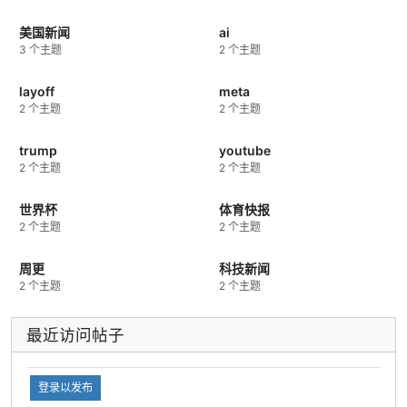
美国新闻
ai
3 个主题
2 个主题
layoff
meta
2 个主题
2 个主题
trump
youtube
2 个主题
2 个主题
世界杯
体育快报
2 个主题
2 个主题
周更
科技新闻
2 个主题
2 个主题
最近访问帖子
登录以发布