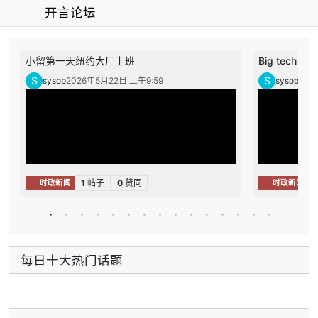
开言论坛
小留第一天纽约大厂上班
Big tech layo
S
S
sysop
2026年5月22日 上午9:59
sysop
202
1
帖子
0
赞同
1
时政新闻
时政新闻
每日十大热门话题