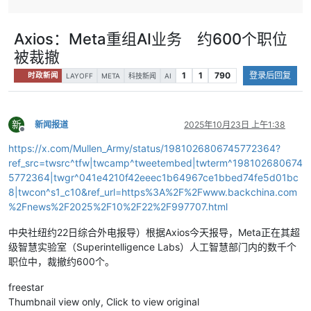
Axios：Meta重组AI业务 约600个职位
被裁撤
1
1
790
登录后回复
时政新闻
LAYOFF
META
科技新闻
AI
新
新闻报道
2025年10月23日 上午1:38
离线
https://x.com/Mullen_Army/status/1981026806745772364?
ref_src=twsrc^tfw|twcamp^tweetembed|twterm^198102680674
5772364|twgr^041e4210f42eeec1b64967ce1bbed74fe5d01bc
8|twcon^s1_c10&ref_url=https%3A%2F%2Fwww.backchina.com
%2Fnews%2F2025%2F10%2F22%2F997707.html
中央社纽约22日综合外电报导）根据Axios今天报导，Meta正在其超
级智慧实验室（Superintelligence Labs）人工智慧部门内的数千个
职位中，裁撤约600个。
freestar
Thumbnail view only, Click to view original