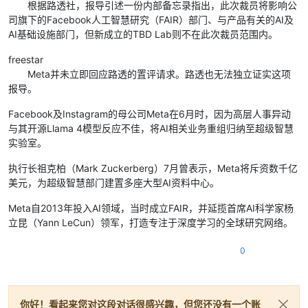
根据路透社，报导引述一份内部备忘录指出，此次裁员将影响公
司旗下的Facebook人工智慧研究（FAIR）部门、与产品有关的AI及
AI基础设施部门，但新成立的TBD Lab则不在此次裁员范围内。
freestar
Meta并未立即回应路透的置评请求。路透也无法独立证实这项
报导。
Facebook及Instagram的母公司Meta在6月时，因为高层人事异动
与其开源Llama 4模型反应不佳，将AI相关业务重组归纳至超级智慧
实验室。
执行长祖克柏（Mark Zuckerberg）7月曾表示，Meta将斥资数千亿
美元，为超级智慧部门建置多座大型AI资料中心。
Meta自2013年投入AI领域，当时成立FAIR，并延揽首席AI科学家杨
立昆（Yann LeCun）领军，打造专注于深度学习的全球研究网络。
0
你好！看起来您对这段对话很感兴趣，但您还没有一个账