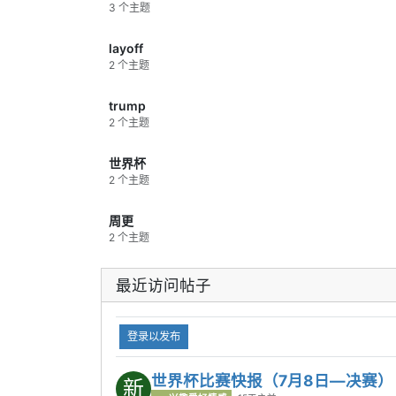
3 个主题
时阶段完成绝杀，晋级四强。
内容总结：
强强对话里，西班牙的耐心
和执行力最终更胜一筹。
layoff
2 个主题
4｜7月11日：英格兰加时拿下挪威，哈
兰德没能再造奇迹
挪威一路杀进八强已经很惊艳，反击和
trump
冲击力都给英格兰带来不少麻烦。常规
2 个主题
时间打成僵局后，英格兰还是靠更完整
的阵容厚度和大赛经验在加时赛解决了
世界杯
战斗。
2 个主题
关键结果：
英格兰2比1加时击败挪威，
晋级四强，挪威结束本届黑马之旅。
周更
内容总结：
英格兰赢得不轻松，但关键
2 个主题
时段更老练。
5｜7月12日：阿根廷加时击败瑞士，苦
最近访问帖子
战后闯入四强
瑞士的防守组织非常顽强，常规时间把
阿根廷拖进了消耗战。到了加时赛，阿
登录以发布
根廷球星个人能力和最后阶段的终结效
率还是体现了出来，连续两球直接带走
世界杯比赛快报（7月8日—决赛）
比赛。
新