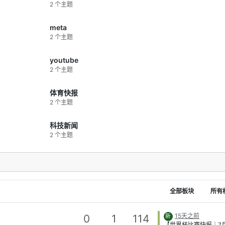
对的数字监控系统”。
Fwww.backchina.
2 个主题
状中写道：“我无法
ews%2F2025%2F1
或发一封邮件而不被
%2F997707.html
她声称施密特利用其
22日综合外电报导）
meta
和庞大资源，掌握了
Axios今天报导，Me
2 个主题
记录、财务信息，甚
超级智慧实验室
她创业公司的访问权
（Superintelligenc
freestar 这家名为 
人工智慧部门内的数
youtube
Perlot 的AI公司，
中，裁撤约600个。 freestar
2 个主题
资1亿美元创立。然
Thumbnail view only
人关系破裂后，里特
to view origin
“踢出系统”，甚至被
社，报导引述一份内
体育快报
公司网站。 她还称
指出，此次裁员将影
系破裂后，施密特利
下的Facebook人
2 个主题
议、禁言条款和巨额
（FAIR）部门、与
试图让她噤声。 有
AI及AI基础设施部
并不是两人第一次闹
立的TBD Lab则不
科技新闻
去年12月，双方曾签
范围内。 freestar
2 个主题
“和解协议”，施密特
并未立即回应路透的
“巨额款项”以终止纠
求。路透也无法独立
短一周后，里特又申
报导。 Facebook及
暴力限制令”，三周
Instagram的母公司M
诉。她在后续文件中
月时，因为高层人事
因为双方“达成新的协
开源Llama 4模型
但施密特并未履行承
将AI相关业务重组归
指控施密特试图强迫
智慧实验室。 执行
全部板块
所有
密条款，禁止她在任
（Mark Zuckerbe
提及“性骚扰或性侵指
表示，Meta将斥资
此同时，施密特的律
元，为超级智慧部门
15天之前
0
1
114
新
这些指控“虚假且荒谬
大型AI资料中心。 Me
【世界杯比赛快报｜7