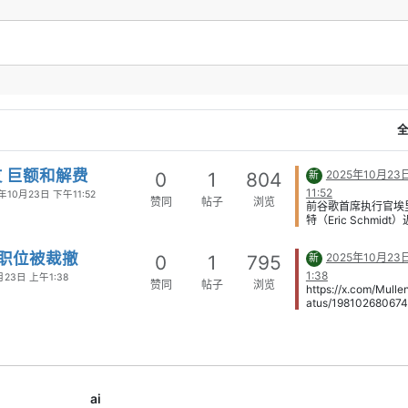
力。到了八强，黑马最大的优势反
能是心态更轻、执行更坚决。
，比赛节奏大概率会继续收紧。进
个阶段后，大比分会越来越少，定
、反击效率、门将发挥，甚至点球
，都可能直接决定去留。
全
结果：
阿根廷、法国、西班牙、英
、比利时继续晋级；挪威淘汰巴
摩洛哥连续晋级，八强阶段强队与
友 巨额和解费
2025年10月23
0
1
804
新
并存。
11:52
年10月23日 下午11:52
赞同
帖子
浏览
前谷歌首席执行官埃
总结：
八强战拼的已经不只是实力
特（Eric Schmid
，更是失误控制、抗压能力和关键
一场引发舆论震动的
的执行力。
控他的人，是他曾经
0个职位被裁撤
2025年10月23
0
1
795
新
——31岁的米歇尔·
（Michelle Ritte
1:38
月23日 上午1:38
赞同
帖子
浏览
业于哥伦比亚法学院
https://x.com/Mulle
师兼创业者。 两人相
atus/19810268067
岁，曾一同投资并运
4?
工智能初创公司。然
ref_src=twsrc^tfw|
关系如今在法庭上演
weetembed|twterm
场关于权力、金钱与
6806745772364|tw
纷。 根据《纽约邮
4210f42eeec1b649
法院文件，里特指控
ed74fe5d01bc8|twc
ai
两人关系期间，对她
10&ref_url=https