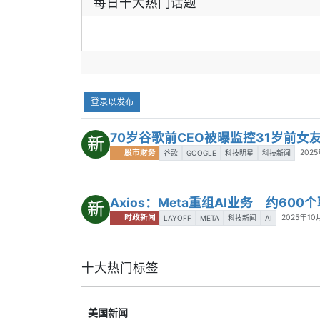
每日十大热门话题
比3晋级八强，哥伦比亚遗憾出局。
的能
内容总结：
这是一场典型的淘汰赛硬
而可
仗，瑞士靠稳定性笑到最后。
第三
2｜7月10日：法国2比0摩洛哥，整体
入这
实力压出胜势
位球
摩洛哥延续了黑马气质，防守端依旧很
准备
登录以发布
顽强，但法国在比赛控制和关键球把握
关键
上明显更成熟。随着比赛深入，法国还
格兰
是把纸面优势稳稳转成了晋级结果。
西，
70岁谷歌前CEO被曝监控31岁前女
新
关键结果：
法国2比0击败摩洛哥，成
黑马
股市财务
2025
谷歌
GOOGLE
科技明星
科技新闻
功晋级四强，摩洛哥止步八强。
内容
内容总结：
法国踢得不花哨，但强队该
上限
有的稳定和效率都在线。
时刻
Axios：Meta重组AI业务 约60
新
3｜7月11日：西班牙2比1绝杀比利时，
时政新闻
2025年10
LAYOFF
META
科技新闻
AI
技术流对抗分出高下
这场比赛踢得很细，双方都有一段时间
掌握过节奏，比利时也给西班牙制造了
十大热门标签
足够压力。真正决定比赛的，是西班牙
在最后时刻依然能保持传控耐心并抓住
补射机会。
美国新闻
关键结果：
西班牙2比1战胜比利时，补