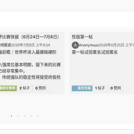
杯比赛快报（6月24日—7月8日）
性版第一帖
A
新闻报道
2026年7月8日 上午9:54
Anonymous
2026年6月25日 上午7
强前瞻｜世界杯进入最硬碰硬阶
第一帖试验匿名试验匿名
八强席位基本明朗，接下来的比赛
已经非常集中。
，传统强队的稳定性将接受终极检
阿根廷、法国、西班牙、英格兰、
2
帖子
0
赞同
1
帖子
0
赞同
趣爱好情感
匿名性版
时都还在签表中，但越往后走，任
支球队都很难再靠单一优势赢球，
会更考验阵地战耐心、关键球处理
场调整。
，黑马球队的冲击力不容低估。挪
汰巴西、摩洛哥连续打出高质量淘
，已经证明他们不是“偶然爆一
，而是真的具备在高压战里咬住强队