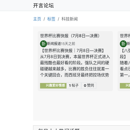
开言论坛
主页
标签
科技新闻
世界杯比赛快报（7月8日—决赛）
世界
新
新
新闻报道
15天之前
【世界杯比赛快报｜7月8日—决赛】
【八
从7月8日到决赛，本届世界杯正式进入
段】
最残酷也最好看的阶段。强队之间的硬
随着
碰硬越来越多，比赛的胜负往往就差一
看点
个关键回合，而西班牙最终把控场优势
第一
一路兑现成了冠军。
验。
1
帖子
0
赞同
兴趣爱好情感
兴
1｜7月8日：瑞士点球淘汰哥伦比亚，
比利
八强最后一席落定
何一
瑞士和哥伦比亚鏖战120分钟都没能改
比赛
写比分，整场比赛对抗非常谨慎，门将
和临
和防线都扛住了压力。进入点球大战
第二
后，瑞士处理得更冷静，也把最后一个
威淘
八强名额拿到手。
汰赛
关键结果：
瑞士0比0哥伦比亚、点球4
场”