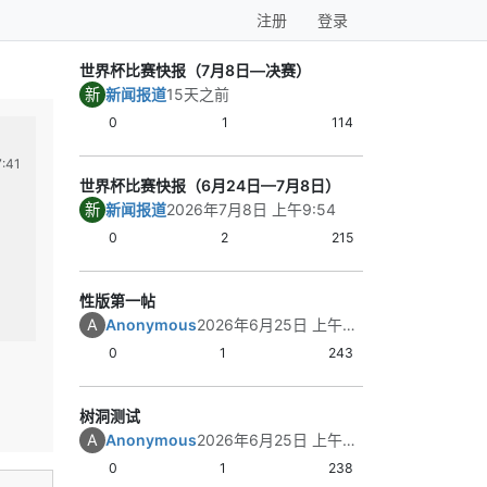
注册
登录
世界杯比赛快报（7月8日—决赛）
新
新闻报道
15天之前
0
1
114
树洞测试
世界杯足球快报-20
A
新
:41
Anonymous
2026年6月25日 上午3:32
新闻报道
2026
世界杯比赛快报（6月24日—7月8日）
在测试测试测试测试
【世界杯足球快报｜
新
新闻报道
2026年7月8日 上午9:54
1｜阿根廷 2比0
阿根廷这场踢得
0
2
215
和机会转化都更
合的节奏，但强
性版第一帖
整。
1
帖子
0
赞同
1
帖
匿名树洞
体育健身
A
Anonymous
2026年6月25日 上午7:41
关键结果：阿根
利并完成零封；
0
1
243
持主动。
内容总结：阿根
树洞测试
标准的强队胜利
A
Anonymous
2026年6月25日 上午3:32
2｜法国 3比0 
法国在进攻质量
0
1
238
显，比赛大部分