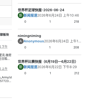
拉克有拼劲，但
世界杯足球快报-2026-06-24
进和压迫。
关键结果：法国3
新
新闻报道
2026年6月24日 上午10:46
并零封对手；法
0
1
218
置。
内容总结：法国
部板块
体现了阵容厚度
nimingniming
3｜挪威 3比2 
A
Anonymous
2026年6月24日 上午10:21
这场是典型的对
日 下午
0
1
208
比赛悬念保持到
里克·施密
效率更高，但塞
t）近日陷入
了持续压力。
世界杯比赛快报（6月19日—6月22日）
官司。指
关键结果：挪威
的恋人
新
新闻报道
2026年6月22日 下午8:29
日 上午
里特
入3球并全取3分
0
1
212
r），一位毕
遗憾落败。
的年轻律
n_Army/st
差近40
4577236
内容总结：挪威
营一家人
笑到最后。
而，这段
twcamp^t
4｜阿尔及利亚 2
变成了一
^198102
监控的纠
gr^041e
阿尔及利亚赢得
报》披露的
67ce1bb
内容其实不差。
施密特在
on^s1_c
实施了“绝
%3A%2F%2
阿尔及利亚在关