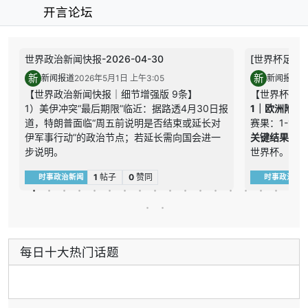
开言论坛
世界政治新闻快报-2026-04-30
[世界杯足球快报
新
新
新闻报道
2026年5月1日 上午3:05
新闻报道
2
【世界政治新闻快报｜细节增强版 9条】
【世界杯足球
1）美伊冲突“最后期限”临近：据路透4月30日报
1｜欧洲附加赛
道，特朗普面临“周五前说明是否结束或延长对
赛果：1-1（
伊军事行动”的政治节点；若延长需向国会进一
关键结果：
步说明。
世界杯。
关键结果：期限临近，但战场态势短期未必自动
内容总结：
1
帖子
0
赞同
时事政治新闻
时事政治新
逆转。
2｜欧洲附加赛
内容总结：政治时限加压，停火现实未到。
赛果：3-2。
2）霍尔木兹海峡重开成停火抓手：公开报道显
关键结果：
示，海峡“自由通行”被放在停火讨论核心，执行
内容总结：
细节涉及是否附加收费。
3｜欧洲附加
每日十大热门话题
关键结果：通行条款成最敏感议题之一。
赛果：0-1。
内容总结：通行安排决定停火可执行性。
关键结果：
3）伊方拒绝部分停火方案：AP相关报道称伊方
内容总结：
认为部分条件“不合理”，对外部设定条款保持强
4｜欧洲附加赛