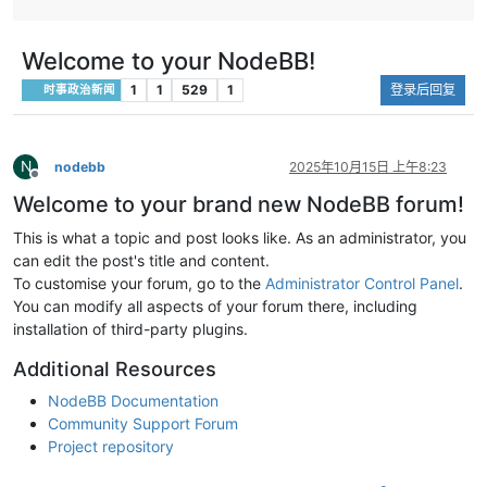
硬。
赛果：2-2
关键结果：谈判处于“有接触、无共识”。
关键结果：
内容总结：窗口仍在，但共识不足。
票。
Welcome to your NodeBB!
4）乌克兰先核实俄方短暂停火提议：路透称乌
内容总结：
D
1
1
529
1
登录后回复
时事政治新闻
方将先向美方团队核对方案细节，再决定是否接
5｜洲际附加
受。
赛果：1-0
关键结果：乌方进入“先核实后表态”流程。
关键结果：
内容总结：仍是试探性沟通阶段。
内容总结：
N
nodebb
2025年10月15日 上午8:23
离线
5）俄伊高层互动释放信号：公开信息显示普京
6｜洲际附加赛
Welcome to your brand new NodeBB forum!
与伊朗外长会面并表达支持立场。
赛果：2-1。
关键结果：俄方背书增强伊方谈判韧性。
关键结果：
This is what a topic and post looks like. As an administrator, you
内容总结：冲突更深嵌入大国博弈。
内容总结：
can edit the post's title and content.
6）多边斡旋持续但机制偏弱：联合国与海湾层
To customise your forum, go to the
Administrator Control Panel
.
面持续推动降级与航道恢复，但执行机制仍不完
You can modify all aspects of your forum there, including
备。
installation of third-party plugins.
关键结果：斡旋未中断，执行端仍有断层。
Additional Resources
内容总结：有外交通道，缺落实框架。
7）美国国内政治约束上升：战争授权、财政负
NodeBB Documentation
担与战略目标问责同步加强。
Community Support Forum
关键结果：对外决策受内政节奏牵引。
Project repository
内容总结：华盛顿内部博弈影响外部行动。
8）冲突外溢至经济安全：能源、航运、电子链