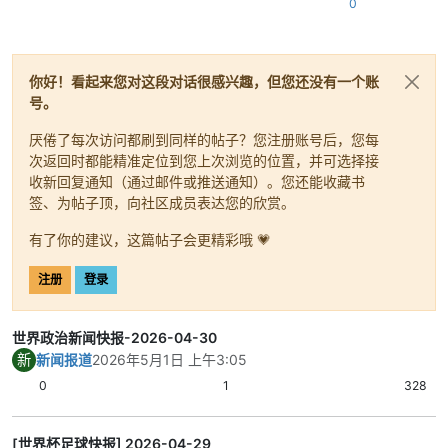
0
条风险上升，成本传导至通胀预期。
关键结果：地缘风险已转化为经济政策压力。
内容总结：战事影响前线之外的价格与供应链。
9）未来数日观察点明确：海峡条款、停火文
你好！看起来您对这段对话很感兴趣，但您还没有一个账
本、美国授权进展、俄乌验证机制将主导波动。
号。
关键结果：市场将围绕“条款细节”而非口头表态
厌倦了每次访问都刷到同样的帖子？您注册账号后，您每
定价。
次返回时都能精准定位到您上次浏览的位置，并可选择接
内容总结：进入高不确定窗口期。
收新回复通知（通过邮件或推送通知）。您还能收藏书
签、为帖子顶，向社区成员表达您的欣赏。
有了你的建议，这篇帖子会更精彩哦 💗
注册
登录
世界政治新闻快报-2026-04-30
新
新闻报道
2026年5月1日 上午3:05
0
1
328
[世界杯足球快报] 2026-04-29