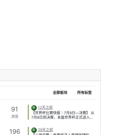
全部板块
所有标签
12天之前
91
新
【世界杯比赛快报｜7月8日—决赛】 从
浏览
7月8日到决赛，本届世界杯正式进入最
残酷也最好看的阶段。强队之间的硬碰
硬越来越多，比赛的胜负往往就差一个
29天之前
196
新
关键回合，而西班牙最终把控场优势一