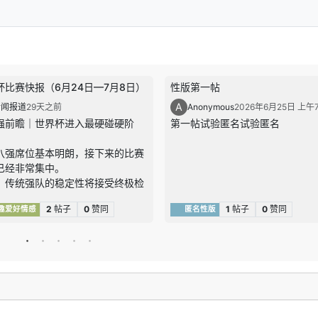
杯比赛快报（6月24日—7月8日）
性版第一帖
A
新闻报道
29天之前
Anonymous
2026年6月25日 上午7
强前瞻｜世界杯进入最硬碰硬阶
第一帖试验匿名试验匿名
八强席位基本明朗，接下来的比赛
已经非常集中。
，传统强队的稳定性将接受终极检
阿根廷、法国、西班牙、英格兰、
2
帖子
0
赞同
1
帖子
0
赞同
趣爱好情感
匿名性版
时都还在签表中，但越往后走，任
支球队都很难再靠单一优势赢球，
会更考验阵地战耐心、关键球处理
场调整。
，黑马球队的冲击力不容低估。挪
汰巴西、摩洛哥连续打出高质量淘
，已经证明他们不是“偶然爆一
，而是真的具备在高压战里咬住强队