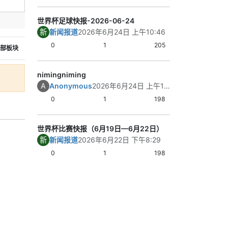
拉克有拼劲，但
世界杯足球快报-2026-06-24
进和压迫。
关键结果：法国3
新
新闻报道
2026年6月24日 上午10:46
并零封对手；法
0
1
205
部板块
置。
内容总结：法国
体现了阵容厚度
nimingniming
3｜挪威 3比2 
A
Anonymous
2026年6月24日 上午10:21
这场是典型的对
0
1
198
比赛悬念保持到
效率更高，但塞
了持续压力。
世界杯比赛快报（6月19日—6月22日）
关键结果：挪威
新
新闻报道
2026年6月22日 下午8:29
入3球并全取3分
0
1
198
遗憾落败。
内容总结：挪威
笑到最后。
4｜阿尔及利亚 2
阿尔及利亚赢得
内容其实不差。
阿尔及利亚在关