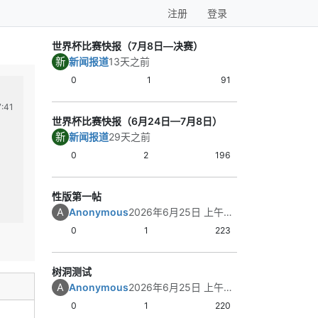
注册
登录
世界杯比赛快报（7月8日—决赛）
新
新闻报道
13天之前
0
1
91
树洞测试
世界杯足球快报-20
A
新
:41
Anonymous
2026年6月25日 上午3:32
新闻报道
2026
世界杯比赛快报（6月24日—7月8日）
在测试测试测试测试
【世界杯足球快报｜
新
新闻报道
29天之前
1｜阿根廷 2比0
阿根廷这场踢得
0
2
196
和机会转化都更
合的节奏，但强
性版第一帖
整。
1
帖子
0
赞同
1
帖
匿名树洞
体育健身
A
Anonymous
2026年6月25日 上午7:41
关键结果：阿根
利并完成零封；
0
1
223
持主动。
内容总结：阿根
树洞测试
标准的强队胜利
A
Anonymous
2026年6月25日 上午3:32
2｜法国 3比0 
法国在进攻质量
0
1
220
显，比赛大部分