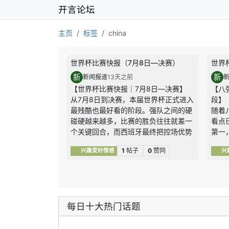
开言论坛
主页
标签
china
世界杯比赛快报（7月8日—决赛）
世界
新
新
新闻报道
13天之前
【世界杯比赛快报｜7月8日—决赛】
【八
从7月8日到决赛，本届世界杯正式进入
段】
最残酷也最好看的阶段。强队之间的硬
随着
碰硬越来越多，比赛的胜负往往就差一
看点
个关键回合，而西班牙最终把控场优势
第一
一路兑现成了冠军。
验。
1
帖子
0
赞同
兴趣爱好情感
兴
1｜7月8日：瑞士点球淘汰哥伦比亚，
比利
八强最后一席落定
何一
瑞士和哥伦比亚鏖战120分钟都没能改
比赛
写比分，整场比赛对抗非常谨慎，门将
和临
和防线都扛住了压力。进入点球大战
第二
每日十大热门话题
后，瑞士处理得更冷静，也把最后一个
威淘
八强名额拿到手。
汰赛
关键结果：
瑞士0比0哥伦比亚、点球4
场”