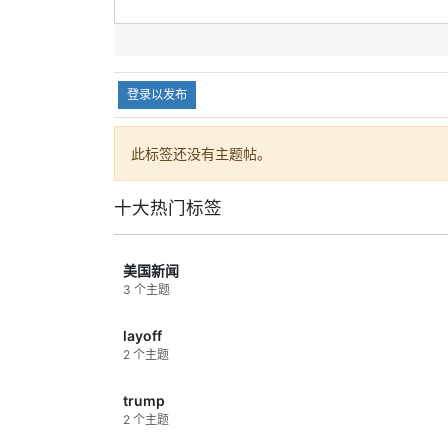
比3晋级八强，哥伦比亚遗憾出局。
的能
内容总结：
这是一场典型的淘汰赛硬
而可
仗，瑞士靠稳定性笑到最后。
第三
2｜7月10日：法国2比0摩洛哥，整体
入这
登录以发布
实力压出胜势
位球
摩洛哥延续了黑马气质，防守端依旧很
准备
顽强，但法国在比赛控制和关键球把握
关键
此标签还没有主题帖。
上明显更成熟。随着比赛深入，法国还
格兰
是把纸面优势稳稳转成了晋级结果。
西，
十大热门标签
关键结果：
法国2比0击败摩洛哥，成
黑马
功晋级四强，摩洛哥止步八强。
内容
内容总结：
法国踢得不花哨，但强队该
上限
美国新闻
有的稳定和效率都在线。
时刻
3 个主题
3｜7月11日：西班牙2比1绝杀比利时，
技术流对抗分出高下
这场比赛踢得很细，双方都有一段时间
layoff
掌握过节奏，比利时也给西班牙制造了
2 个主题
足够压力。真正决定比赛的，是西班牙
在最后时刻依然能保持传控耐心并抓住
trump
补射机会。
2 个主题
关键结果：
西班牙2比1战胜比利时，补