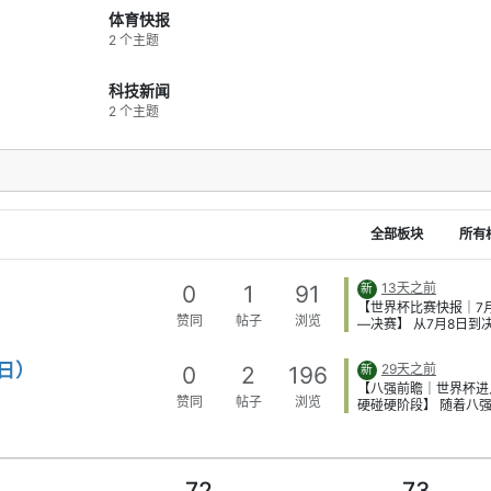
体育快报
2 个主题
科技新闻
2 个主题
全部板块
所有
13天之前
0
1
91
新
【世界杯比赛快报｜7
赞同
帖子
浏览
—决赛】 从7月8日到
本届世界杯正式进入最
也最好看的阶段。强队
日）
29天之前
0
2
196
新
的硬碰硬越来越多，比
【八强前瞻｜世界杯进
胜负往往就差一个关键
赞同
帖子
浏览
硬碰硬阶段】 随着八
合，而西班牙最终把控
基本明朗，接下来的比
势一路兑现成了冠军。 
点已经非常集中。 第
月8日：瑞士点球淘汰
统强队的稳定性将接受
亚，八强最后一席落定
检验。阿根廷、法国、
和哥伦比亚鏖战120分
72
73
牙、英格兰、比利时都
能改写比分，整场比赛