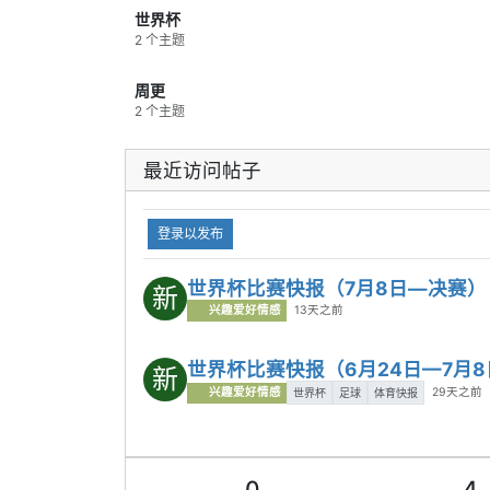
时阶段完成绝杀，晋级四强。
世界杯
内容总结：
强强对话里，西班牙的耐心
2 个主题
和执行力最终更胜一筹。
4｜7月11日：英格兰加时拿下挪威，哈
周更
兰德没能再造奇迹
2 个主题
挪威一路杀进八强已经很惊艳，反击和
冲击力都给英格兰带来不少麻烦。常规
最近访问帖子
时间打成僵局后，英格兰还是靠更完整
的阵容厚度和大赛经验在加时赛解决了
战斗。
登录以发布
关键结果：
英格兰2比1加时击败挪威，
晋级四强，挪威结束本届黑马之旅。
世界杯比赛快报（7月8日—决赛）
内容总结：
英格兰赢得不轻松，但关键
新
时段更老练。
兴趣爱好情感
13天之前
5｜7月12日：阿根廷加时击败瑞士，苦
战后闯入四强
世界杯比赛快报（6月24日—7月8
新
瑞士的防守组织非常顽强，常规时间把
兴趣爱好情感
29天之前
世界杯
足球
体育快报
阿根廷拖进了消耗战。到了加时赛，阿
根廷球星个人能力和最后阶段的终结效
率还是体现了出来，连续两球直接带走
比赛。
0
4