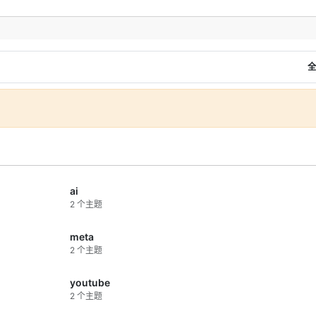
力。到了八强，黑马最大的优势反
能是心态更轻、执行更坚决。
，比赛节奏大概率会继续收紧。进
个阶段后，大比分会越来越少，定
全
、反击效率、门将发挥，甚至点球
，都可能直接决定去留。
结果：
阿根廷、法国、西班牙、英
、比利时继续晋级；挪威淘汰巴
摩洛哥连续晋级，八强阶段强队与
并存。
总结：
八强战拼的已经不只是实力
，更是失误控制、抗压能力和关键
ai
的执行力。
2 个主题
meta
2 个主题
youtube
2 个主题