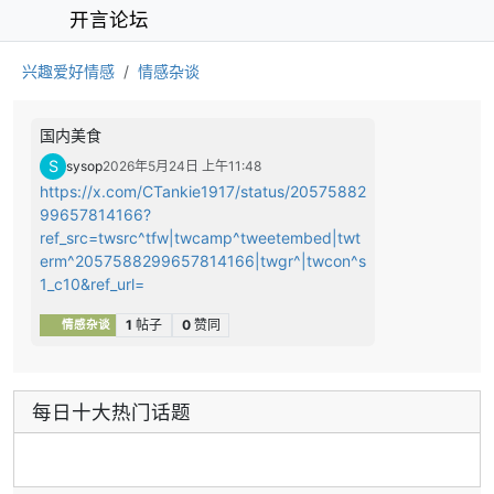
开言论坛
兴趣爱好情感
情感杂谈
国内美食
S
sysop
2026年5月24日 上午11:48
https://x.com/CTankie1917/status/20575882
99657814166?
ref_src=twsrc^tfw|twcamp^tweetembed|twt
erm^2057588299657814166|twgr^|twcon^s
1_c10&ref_url=
1
帖子
0
赞同
情感杂谈
每日十大热门话题