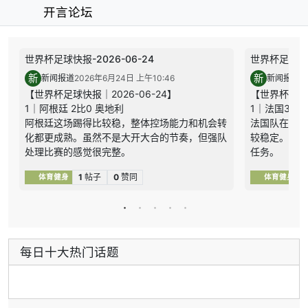
开言论坛
世界杯足球快报-2026-06-24
世界杯足球快报-
新
新
新闻报道
2026年6月24日 上午10:46
新闻报道
2
【世界杯足球快报｜2026-06-24】
【世界杯足球
1｜阿根廷 2比0 奥地利
1｜法国3比
阿根廷这场踢得比较稳，整体控场能力和机会转
法国队在热身
化都更成熟。虽然不是大开大合的节奏，但强队
较稳定。面对
处理比赛的感觉很完整。
任务。
关键结果：阿根廷2比0奥地利，拿下胜利并完
关键结果：法
1
帖子
0
赞同
1
体育健身
体育健身
成零封；阿根廷在小组赛继续保持主动。
强队热身优势
内容总结：阿根廷靠稳定发挥拿到一场标准的强
内容总结：法
队胜利。
前的稳定状态
2｜法国 3比0 伊拉克
2｜荷兰2比
法国在进攻质量和个人能力上优势明显，比赛大
荷兰队赢下比
每日十大热门话题
部分时间都掌握着节奏。伊拉克有拼劲，但很难
线制造了不小
持续顶住法国的推进和压迫。
度的实战演练
关键结果：法国3比0伊拉克，3球完胜并零封对
关键结果：荷
手；法国顺利巩固小组竞争位置。
仅净胜1球。