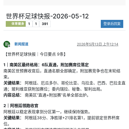
内容总结：法国用一场干脆利落的胜利体现了阵
内容总结：荷
容厚度。
提升空间。
3｜挪威 3比2 塞内加尔
3｜阿根廷2
世界杯足球快报-2026-05-12
这场是典型的对攻战，来回转换很多，比赛悬念
阿根廷延续了
1
1
391
登录后回复
体育健身
保持到后段。挪威把握机会的效率更高，但塞内
保持了控制力
加尔的冲击力也制造了持续压力。
给对手太多机
关键结果：挪威3比2塞内加尔，单场打入3球并
关键结果：阿
全取3分；塞内加尔虽进2球仍遗憾落败。
顺利完成热身
新
新闻报道
2026年5月13日 上午12:14
离线
内容总结：挪威在高对抗比赛里靠效率笑到最
内容总结：阿
【世界杯足球快报｜今日要点 9条】
后。
杯蓄势。
4｜阿尔及利亚 2比1 约旦
4｜德国2比
1｜南美区最终格局：6队直通，附加赛席位落定
阿尔及利亚赢得并不轻松，约旦的比赛内容其实
这场比赛是近
南美区世预赛收官后，直通名额全部确定，附加赛竞争也在末轮结
不差。真正拉开差距的，还是阿尔及利亚在关键
抗强度较高。
束。
时刻的处理更冷静。
拿到胜利。
关键结果：
阿根廷、厄瓜多尔、哥伦比亚、乌拉圭、巴西、巴拉圭直
关键结果：阿尔及利亚2比1约旦，逆转取胜并收
关键结果：德
通；玻利维亚获附加赛位；委内瑞拉、秘鲁、智利出局。
下关键3分；约旦输球后出线压力继续增大。
赛，美国失利
内容总结：
南美区“直通+附加赛”名单全部出炉。
内容总结：阿尔及利亚用更成熟的硬仗能力拿下
内容总结：德
比赛。
暴露出一定调
2｜阿根廷领跑收官
5｜葡萄牙 5比0 乌兹别克斯坦
5｜巴西2比
阿根廷以稳定表现拿到分区第一，继续保持强势。
葡萄牙这场踢得非常轻松，进攻端火力全开，场
巴西队本场如
关键结果：
阿根廷38分、净胜球+21排名第1，提前锁定世界杯席
面优势也很明显。对手几乎没能给葡萄牙防线制
在比赛中给巴
位。
造持续威胁。
凭整体实力拿