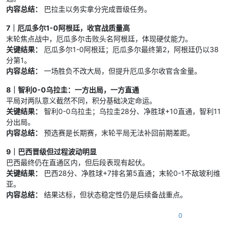
8｜哥伦比亚 1比0 刚果（金）
这是最近几天
内容总结：
巴拉圭以务实拿分完成晋级任务。
哥伦比亚这场赢得务实，比赛整体偏胶着，机会
在进攻端打出
并不算特别多。好在他们抓住了最关键的一次机
西哥火力全开
7｜厄瓜多尔1-0阿根廷，收官战质量高
会，把主动权握在自己手里。
关键结果：墨
末轮焦点战中，厄瓜多尔击败头名阿根廷，体现硬仗能力。
关键结果：哥伦比亚1比0刚果（金），小胜拿下
近期热身赛最
关键结果：
厄瓜多尔1-0阿根廷；厄瓜多尔最终第2，阿根廷仍以38
关键3分；哥伦比亚凭这场胜利提前锁定晋级32
内容总结：墨
分第1。
强。
世界杯前景气
内容总结：
一场胜负不改大局，但提升厄瓜多尔收官含金量。
内容总结：哥伦比亚用最经济的方式把出线形势
9｜西班牙1
8｜智利0-0乌拉圭：一方出局，一方直通
做到了最有利。
相比其他强队
平局对两队意义截然不同，积分基础决定命运。
外。球队虽然
关键结果：
智利0-0乌拉圭；乌拉圭28分、净胜球+10直通，智利11
明显优势。
分出局。
关键结果：西
内容总结：
预选赛是长期赛，末轮平局无法补回前期差距。
未能完成热身
内容总结：西
9｜巴西晋级但过程波动明显
入大赛前仍需
巴西最终仍在直通区内，但后段表现有起伏。
关键结果：
巴西28分、净胜球+7排名第5直通；末轮0-1不敌玻利维
亚。
内容总结：
结果达标，但状态稳定性仍是后续备战重点。
0