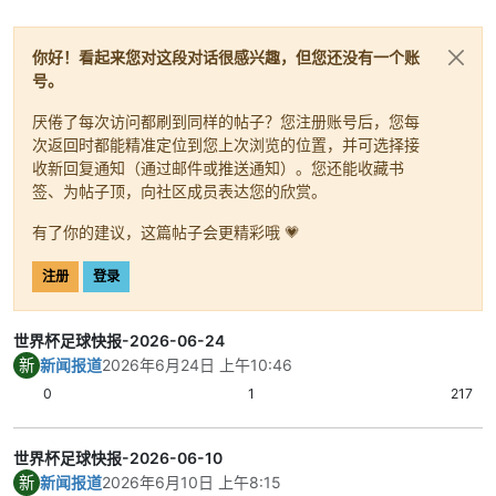
你好！看起来您对这段对话很感兴趣，但您还没有一个账
号。
厌倦了每次访问都刷到同样的帖子？您注册账号后，您每
次返回时都能精准定位到您上次浏览的位置，并可选择接
收新回复通知（通过邮件或推送通知）。您还能收藏书
签、为帖子顶，向社区成员表达您的欣赏。
有了你的建议，这篇帖子会更精彩哦 💗
注册
登录
世界杯足球快报-2026-06-24
新
新闻报道
2026年6月24日 上午10:46
0
1
217
世界杯足球快报-2026-06-10
新
新闻报道
2026年6月10日 上午8:15