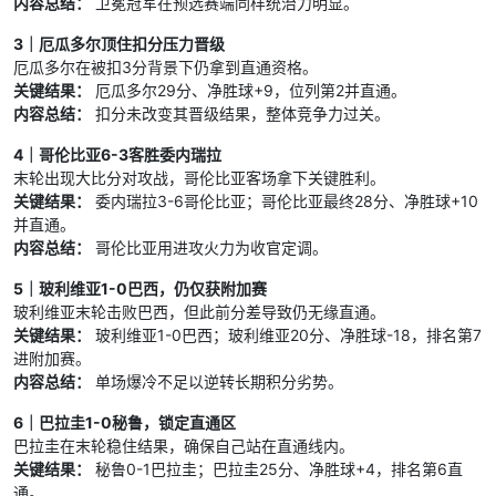
内容总结：
卫冕冠军在预选赛端同样统治力明显。
关键结果：葡萄牙5比0乌兹别克斯坦，取得两
关键结果：巴
天内最大比分胜利；C罗梅开二度，葡萄牙强势
1球。
3｜厄瓜多尔顶住扣分压力晋级
拿满3分。
内容总结：巴
厄瓜多尔在被扣3分背景下仍拿到直通资格。
内容总结：葡萄牙打出统治级表现，进攻效率非
而非大胜展示
关键结果：
厄瓜多尔29分、净胜球+9，位列第2并直通。
常亮眼。
6｜英格兰1
内容总结：
扣分未改变其晋级结果，整体竞争力过关。
6｜英格兰 0比0 加纳
英格兰在这场
4｜哥伦比亚6-3客胜委内瑞拉
比分不热闹，但比赛并不轻松。英格兰在控球和
比分。尽管场
末轮出现大比分对攻战，哥伦比亚客场拿下关键胜利。
压制上占优，不过临门一脚一般；加纳则靠顽强
在了自己手里
关键结果：
委内瑞拉3-6哥伦比亚；哥伦比亚最终28分、净胜球+10
防守守住了积分。
关键结果：英
并直通。
关键结果：英格兰0比0加纳，双方各拿1分；英
并全取胜利。
内容总结：
哥伦比亚用进攻火力为收官定调。
格兰未能完成破门，加纳成功零封。
内容总结：英
内容总结：这是一场英格兰机会不少但效率不够
偏稳。
5｜玻利维亚1-0巴西，仍仅获附加赛
的平局。
7｜葡萄牙2
玻利维亚末轮击败巴西，但此前分差导致仍无缘直通。
7｜克罗地亚 1比0 巴拿马
葡萄牙在热身
关键结果：
玻利维亚1-0巴西；玻利维亚20分、净胜球-18，排名第7
克罗地亚没有靠狂攻取胜，而是用经验和节奏控
赛过程也说明
进附加赛。
制慢慢把比赛拿下来。巴拿马顶得很顽强，但还
萄牙还是顺利
内容总结：
单场爆冷不足以逆转长期积分劣势。
是在关键球上吃了亏。
关键结果：葡
关键结果：克罗地亚1比0巴拿马，小胜拿下3分
备战上升势头
6｜巴拉圭1-0秘鲁，锁定直通区
并完成零封；巴拿马吞下又一场失利。
内容总结：葡
巴拉圭在末轮稳住结果，确保自己站在直通线内。
内容总结：克罗地亚展现了成熟球队最擅长的稳
需继续打磨。
关键结果：
秘鲁0-1巴拉圭；巴拉圭25分、净胜球+4，排名第6直
健赢法。
8｜墨西哥5
通。