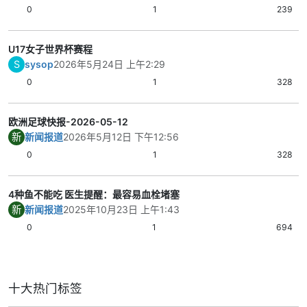
0
1
239
U17女子世界杯赛程
S
sysop
2026年5月24日 上午2:29
0
1
328
欧洲足球快报-2026-05-12
新
新闻报道
2026年5月12日 下午12:56
0
1
328
4种鱼不能吃 医生提醒：最容易血栓堵塞
新
新闻报道
2025年10月23日 上午1:43
0
1
694
十大热门标签