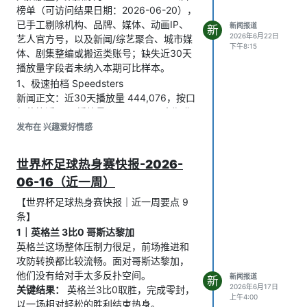
比1约旦；奥地利3比3阿尔及利亚；葡萄牙
5｜葡萄牙 5比0 乌兹别克斯坦
这场比赛整体较为胶着，摩洛哥在攻防转
9｜7月20日：西班牙加时绝杀阿根廷，时
榜单（可访问结果日期：2026-06-20），
0比0哥伦比亚。
葡萄牙这场踢得非常轻松，进攻端火力全
换中的威胁更大，并抓住关键机会完成制
隔16年再夺世界杯
已手工剔除机构、品牌、媒体、动画IP、
新闻报道
内容总结：
小组赛收官阶段既有稳定出线
新
开，场面优势也很明显。对手几乎没能给
胜。苏格兰防守组织不差，但进攻端缺少
2026年6月22日
决赛踢得非常谨慎，双方都把重点放在限
艺人官方号，以及新闻/综艺聚合、城市媒
的强队，也有火花四溅的对攻战。
葡萄牙防线制造持续威胁。
下午8:15
决定性一击。
制对手和保护防线，常规时间始终没能分
体、剧集整编或搬运类账号；缺失近30天
5｜6月28日：淘汰赛开打，加拿大率先过
关键结果：葡萄牙5比0乌兹别克斯坦，取
关键结果：摩洛哥 1比0 苏格兰；摩洛哥收
出胜负。加时赛里，西班牙完成致命一
播放量字段者未纳入本期可比样本。
关
得两天内最大比分胜利；C罗梅开二度，葡
获3分，苏格兰空手而归。
击，把整届赛事最稳定的比赛内容换成了
1、极速拍档 Speedsters
32强首场比赛，加拿大1比0击败南非。这
萄牙强势拿满3分。
内容总结：摩洛哥延续强硬风格，小比分
最后的冠军奖杯。
新闻正文：近30天播放量 444,076，按口
场比赛比分不大，但过程非常紧张，加拿
内容总结：葡萄牙打出统治级表现，进攻
啃下硬仗。
关键结果：
西班牙1比0加时击败阿根廷夺
径估算近90天播放量 1,332,228，本期升
大靠更好的细节处理和心态控制拿到了晋
效率非常亮眼。
4｜巴西 3比0 海地
冠，阿根廷获得亚军，西班牙队史第二次
至第1。
发布在 兴趣爱好情感
级资格。
6｜英格兰 0比0 加纳
巴西从比赛一开始就保持较强压制力，控
捧起世界杯。
关键结果：90天估算 1,332,228，较上期
关键结果：
加拿大1比0南非，加拿大晋级
比分不热闹，但比赛并不轻松。英格兰在
球和个人能力优势都非常明显。海地前段
内容总结：
西班牙用最有代表性的方式完
名次上升 2 位。
32强下一轮，南非出局。
控球和压制上占优，不过临门一脚一般；
世界杯足球热身赛快报-2026-
还能勉强招架，但随着节奏被巴西带走，
成登顶——稳、准、狠地拿下最后一场。
内容总结：汽车内容赛道继续强势，极速
内容总结：
淘汰赛一开场，比赛立刻从“争
加纳则靠顽强防守守住了积分。
比赛悬念逐渐消失。
06-16（近一周）
拍档完成反超登顶。
分”切换成“生死战”模式。
关键结果：英格兰0比0加纳，双方各拿1
关键结果：巴西 3比0 海地；巴西顺利取胜
频道链接：
【世界杯足球热身赛快报｜近一周要点 9
6｜6月29日：巴西晋级，德国和摩洛哥都
分；英格兰未能完成破门，加纳成功零
并拿到3分。
https://www.youtube.com/channel/UCo
条】
靠点球惊险过关
封。
内容总结：巴西赢得干净利落，整体表现
pwDG5Syp_a_U9bRWYqoeA
1｜英格兰 3比0 哥斯达黎加
巴西2比1淘汰日本，德国1比1巴拉圭后点
内容总结：这是一场英格兰机会不少但效
符合强队预期。
2、Mengyu Chinatube
英格兰这场整体压制力很足，前场推进和
球4比3晋级，摩洛哥1比1荷兰后点球3比2
率不够的平局。
5｜巴拉圭 1比0 土耳其
新闻正文：近30天播放量 407,318，按口
攻防转换都比较流畅。面对哥斯达黎加，
晋级。日本和巴拉圭都给强队制造了足够
7｜克罗地亚 1比0 巴拿马
这是一场对抗强度很高的比赛，双方都没
径估算近90天播放量 1,221,954，从上期
他们没有给对手太多反扑空间。
多麻烦，而摩洛哥淘汰荷兰则成为当天最
新闻报道
克罗地亚没有靠狂攻取胜，而是用经验和
新
有太多轻松出手机会。巴拉圭踢得更务
第1回落到第2。
2026年6月17日
关键结果：
英格兰3比0取胜，完成零封，
抢眼的结果之一。
节奏控制慢慢把比赛拿下来。巴拿马顶得
实，在僵持局面中率先把握住机会，最终
上午4:00
关键结果：90天估算 1,221,954，较上期
以一场相对轻松的胜利结束热身。
关键结果：
巴西2比1日本晋级；德国1比1