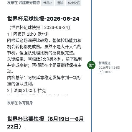
摩洛哥则在关键战里顶住了压力。
发布在 兴趣爱好情感
世界杯
足球
体育快报
段更老练。
赛里，西班牙完成致命一击，把整届赛事最稳定
关键结果：
波黑3比1卡塔尔；瑞士2比1加
的比赛内容换成了最后的冠军奖杯。
5｜7月12日：阿根廷加时击败瑞士，苦战
拿大；摩洛哥4比2海地；巴西3比0苏格
关键结果：
西班牙1比0加时击败阿根廷夺冠，
后闯入四强
世界杯足球快报-2026-06-24
兰；南非1比0韩国；墨西哥3比0捷克。
阿根廷获得亚军，西班牙队史第二次捧起世界
瑞士的防守组织非常顽强，常规时间把阿
内容总结：
【世界杯足球快报｜2026-06-24】
小组赛进入最后阶段后，状态
杯。
根廷拖进了消耗战。到了加时赛，阿根廷
更稳的球队基本都顺利拿到结果。
1｜阿根廷 2比0 奥地利
内容总结：
西班牙用最有代表性的方式完成登
球星个人能力和最后阶段的终结效率还是
2｜6月25日：厄瓜多尔掀翻德国，冷门开
阿根廷这场踢得比较稳，整体控场能力和
顶——稳、准、狠地拿下最后一场。
体现了出来，连续两球直接带走比赛。
始冒头
机会转化都更成熟。虽然不是大开大合的
关键结果：
阿根廷3比1加时战胜瑞士，常
厄瓜多尔2比1击败德国，是当天最大冷
节奏，但强队处理比赛的感觉很完整。
规时间1比1，最终晋级四强。
门。其余比赛中，科特迪瓦2比0库拉索，
关键结果：阿根廷2比0奥地利，拿下胜利
内容总结：
阿根廷这场赢得艰难，但冠军
新闻报道
新
荷兰3比1突尼斯，瑞典1比1日本，土耳其3
并完成零封；阿根廷在小组赛继续保持主
级球队就是能在最难的时候找到解法。
2026年6月24日
比2美国，澳大利亚0比0巴拉圭。德国输球
动。
上午10:46
6｜7月15日：西班牙2比0法国，率先打进
让这一天的关注度瞬间拉高，而美国与土
内容总结：阿根廷靠稳定发挥拿到一场标
决赛
耳其的对攻战也踢得非常开放。
准的强队胜利。
这场半决赛更像是中场控制权的争夺战，
关键结果：
厄瓜多尔2比1德国；土耳其3
2｜法国 3比0 伊拉克
而西班牙明显做得更从容。法国有速度和
比2美国；荷兰3比1突尼斯；瑞典1比1日
法国在进攻质量和个人能力上优势明显，
爆点，但始终没能把冲击力变成真正决定
本；澳大利亚0比0巴拉圭。
比赛大部分时间都掌握着节奏。伊拉克有
发布在 体育健身
比分的机会。
内容总结：
小组赛末段不再只是强队表
拼劲，但很难持续顶住法国的推进和压
关键结果：
西班牙2比0淘汰法国，晋级决
演，冷门和拉锯战开始同时出现。
迫。
赛，法国无缘冠军争夺。
世界杯比赛快报（6月19日—6月
3｜6月26日：法国、比利时、塞内加尔集
关键结果：法国3比0伊拉克，3球完胜并
内容总结：
西班牙靠体系和控场能力，把
22日）
体打出强队气势
零封对手；法国顺利巩固小组竞争位置。
半决赛踢成了自己的节奏。