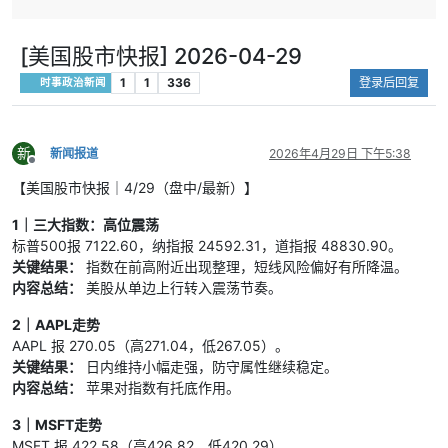
硬。
赛果：2-2
关键结果：谈判处于“有接触、无共识”。
关键结果：
内容总结：窗口仍在，但共识不足。
票。
[美国股市快报] 2026-04-29
4）乌克兰先核实俄方短暂停火提议：路透称乌
内容总结：
D
1
1
336
登录后回复
时事政治新闻
方将先向美方团队核对方案细节，再决定是否接
5｜洲际附加
受。
赛果：1-0
关键结果：乌方进入“先核实后表态”流程。
关键结果：
内容总结：仍是试探性沟通阶段。
内容总结：
新
新闻报道
2026年4月29日 下午5:38
离线
5）俄伊高层互动释放信号：公开信息显示普京
6｜洲际附加赛
【美国股市快报｜4/29（盘中/最新）】
与伊朗外长会面并表达支持立场。
赛果：2-1。
关键结果：俄方背书增强伊方谈判韧性。
关键结果：
1｜三大指数：高位震荡
内容总结：冲突更深嵌入大国博弈。
内容总结：
标普500报 7122.60，纳指报 24592.31，道指报 48830.90。
6）多边斡旋持续但机制偏弱：联合国与海湾层
关键结果：
指数在前高附近出现整理，短线风险偏好有所降温。
面持续推动降级与航道恢复，但执行机制仍不完
内容总结：
美股从单边上行转入震荡节奏。
备。
关键结果：斡旋未中断，执行端仍有断层。
2｜AAPL走势
内容总结：有外交通道，缺落实框架。
AAPL 报 270.05（高271.04，低267.05）。
7）美国国内政治约束上升：战争授权、财政负
关键结果：
日内维持小幅走强，防守属性继续稳定。
担与战略目标问责同步加强。
内容总结：
苹果对指数有托底作用。
关键结果：对外决策受内政节奏牵引。
内容总结：华盛顿内部博弈影响外部行动。
3｜MSFT走势
8）冲突外溢至经济安全：能源、航运、电子链
MSFT 报 422.58（高426.82，低420.29）。