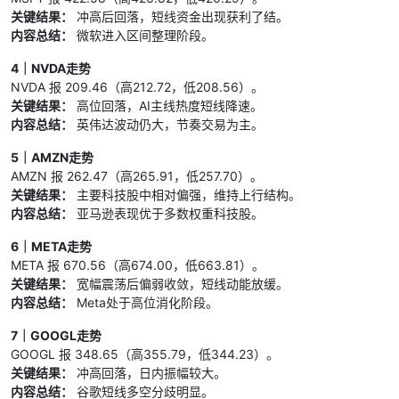
条风险上升，成本传导至通胀预期。
关键结果：
冲高后回落，短线资金出现获利了结。
关键结果：地缘风险已转化为经济政策压力。
内容总结：
微软进入区间整理阶段。
内容总结：战事影响前线之外的价格与供应链。
4｜NVDA走势
9）未来数日观察点明确：海峡条款、停火文
NVDA 报 209.46（高212.72，低208.56）。
本、美国授权进展、俄乌验证机制将主导波动。
关键结果：
高位回落，AI主线热度短线降速。
关键结果：市场将围绕“条款细节”而非口头表态
内容总结：
英伟达波动仍大，节奏交易为主。
定价。
内容总结：进入高不确定窗口期。
5｜AMZN走势
AMZN 报 262.47（高265.91，低257.70）。
关键结果：
主要科技股中相对偏强，维持上行结构。
内容总结：
亚马逊表现优于多数权重科技股。
6｜META走势
META 报 670.56（高674.00，低663.81）。
关键结果：
宽幅震荡后偏弱收敛，短线动能放缓。
内容总结：
Meta处于高位消化阶段。
7｜GOOGL走势
GOOGL 报 348.65（高355.79，低344.23）。
关键结果：
冲高回落，日内振幅较大。
内容总结：
谷歌短线多空分歧明显。