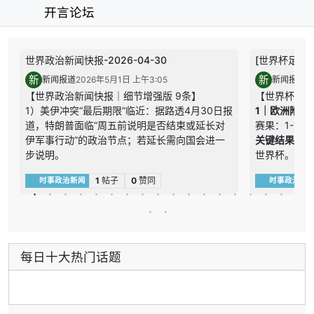
开言论坛
世界政治新闻快报-2026-04-30
[世界杯足球快报
新
新
新闻报道
2026年5月1日 上午3:05
新闻报道
2
【世界政治新闻快报｜细节增强版 9条】
【世界杯足球
1）美伊冲突“最后期限”临近：据路透4月30日报
1｜欧洲附加赛
道，特朗普面临“周五前说明是否结束或延长对
赛果：1-1（
伊军事行动”的政治节点；若延长需向国会进一
关键结果：
步说明。
世界杯。
关键结果：期限临近，但战场态势短期未必自动
内容总结：
1
帖子
0
赞同
时事政治新闻
时事政治新
逆转。
2｜欧洲附加赛
内容总结：政治时限加压，停火现实未到。
赛果：3-2。
2）霍尔木兹海峡重开成停火抓手：公开报道显
关键结果：
示，海峡“自由通行”被放在停火讨论核心，执行
内容总结：
细节涉及是否附加收费。
3｜欧洲附加
每日十大热门话题
关键结果：通行条款成最敏感议题之一。
赛果：0-1。
内容总结：通行安排决定停火可执行性。
关键结果：
3）伊方拒绝部分停火方案：AP相关报道称伊方
内容总结：
认为部分条件“不合理”，对外部设定条款保持强
4｜欧洲附加赛