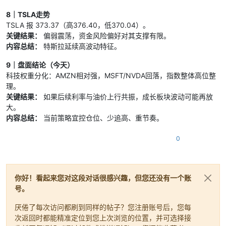
8｜TSLA走势
TSLA 报 373.37（高376.40，低370.04）。
关键结果：
偏弱震荡，资金风险偏好对其支撑有限。
内容总结：
特斯拉延续高波动特征。
9｜盘面结论（今天）
科技权重分化：AMZN相对强，MSFT/NVDA回落，指数整体高位整
理。
关键结果：
如果后续利率与油价上行共振，成长板块波动可能再放
大。
内容总结：
当前策略宜控仓位、少追高、重节奏。
0
你好！看起来您对这段对话很感兴趣，但您还没有一个账
号。
厌倦了每次访问都刷到同样的帖子？您注册账号后，您每
次返回时都能精准定位到您上次浏览的位置，并可选择接