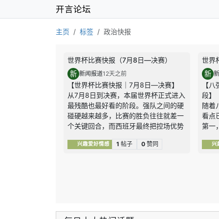
开言论坛
主页
标签
政治快报
世界杯比赛快报（7月8日—决赛）
世界
新
新
新闻报道
12天之前
【世界杯比赛快报｜7月8日—决赛】
【八
从7月8日到决赛，本届世界杯正式进入
段】
最残酷也最好看的阶段。强队之间的硬
随着
碰硬越来越多，比赛的胜负往往就差一
看点
个关键回合，而西班牙最终把控场优势
第一
一路兑现成了冠军。
验。
1
帖子
0
赞同
兴趣爱好情感
兴
1｜7月8日：瑞士点球淘汰哥伦比亚，
比利
八强最后一席落定
何一
瑞士和哥伦比亚鏖战120分钟都没能改
比赛
写比分，整场比赛对抗非常谨慎，门将
和临
和防线都扛住了压力。进入点球大战
第二
后，瑞士处理得更冷静，也把最后一个
威淘
八强名额拿到手。
汰赛
关键结果：
瑞士0比0哥伦比亚、点球4
场”