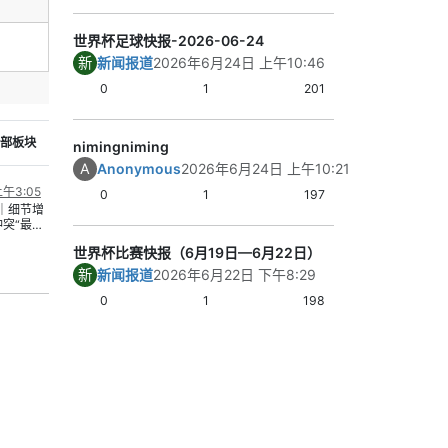
拉克有拼劲，但
世界杯足球快报-2026-06-24
进和压迫。
关键结果：法国3
新
新闻报道
2026年6月24日 上午10:46
并零封对手；法
0
1
201
置。
内容总结：法国
部板块
体现了阵容厚度
nimingniming
3｜挪威 3比2 
A
Anonymous
2026年6月24日 上午10:21
这场是典型的对
午3:05
0
1
197
比赛悬念保持到
｜细节增
冲突“最后
效率更高，但塞
月30日报
了持续压力。
世界杯比赛快报（6月19日—6月22日）
五前说明是
事行动”的
关键结果：挪威
新
新闻报道
2026年6月22日 下午8:29
向国会进
入3球并全取3分
果：期限临
0
1
198
遗憾落败。
未必自动
政治时限加
内容总结：挪威
2）霍尔
笑到最后。
抓手：公
由通行”
4｜阿尔及利亚 2
，执行细
阿尔及利亚赢得
。 关键结
内容其实不差。
感议题之
行安排决定
阿尔及利亚在关