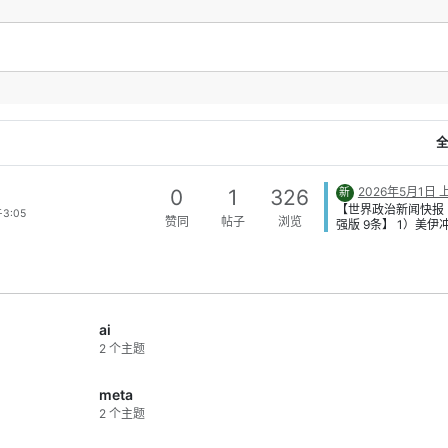
力。到了八强，黑马最大的优势反
能是心态更轻、执行更坚决。
，比赛节奏大概率会继续收紧。进
个阶段后，大比分会越来越少，定
、反击效率、门将发挥，甚至点球
，都可能直接决定去留。
全
结果：
阿根廷、法国、西班牙、英
、比利时继续晋级；挪威淘汰巴
摩洛哥连续晋级，八强阶段强队与
2026年5月1日 上
0
1
326
新
并存。
【世界政治新闻快报
3:05
赞同
帖子
浏览
强版 9条】 1）美伊
总结：
八强战拼的已经不只是实力
期限”临近：据路透4
，更是失误控制、抗压能力和关键
道，特朗普面临“周
否结束或延长对伊军
的执行力。
政治节点；若延长需
一步说明。 关键结
近，但战场态势短期
ai
逆转。 内容总结：
压，停火现实未到。 
2 个主题
木兹海峡重开成停火
开报道显示，海峡“自
被放在停火讨论核心
meta
节涉及是否附加收费
2 个主题
果：通行条款成最敏
一。 内容总结：通