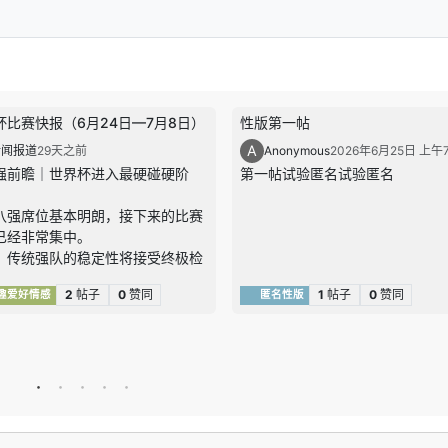
杯比赛快报（6月24日—7月8日）
性版第一帖
A
新闻报道
29天之前
Anonymous
2026年6月25日 上午7
强前瞻｜世界杯进入最硬碰硬阶
第一帖试验匿名试验匿名
八强席位基本明朗，接下来的比赛
已经非常集中。
，传统强队的稳定性将接受终极检
阿根廷、法国、西班牙、英格兰、
2
帖子
0
赞同
1
帖子
0
赞同
趣爱好情感
匿名性版
时都还在签表中，但越往后走，任
支球队都很难再靠单一优势赢球，
会更考验阵地战耐心、关键球处理
场调整。
，黑马球队的冲击力不容低估。挪
汰巴西、摩洛哥连续打出高质量淘
，已经证明他们不是“偶然爆一
，而是真的具备在高压战里咬住强队