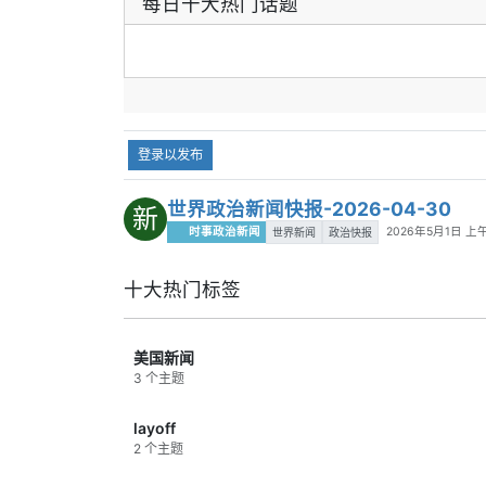
每日十大热门话题
比3晋级八强，哥伦比亚遗憾出局。
的能
内容总结：
这是一场典型的淘汰赛硬
而可
仗，瑞士靠稳定性笑到最后。
第三
2｜7月10日：法国2比0摩洛哥，整体
入这
实力压出胜势
位球
摩洛哥延续了黑马气质，防守端依旧很
准备
登录以发布
顽强，但法国在比赛控制和关键球把握
关键
上明显更成熟。随着比赛深入，法国还
格兰
是把纸面优势稳稳转成了晋级结果。
西，
世界政治新闻快报-2026-04-30
新
关键结果：
法国2比0击败摩洛哥，成
黑马
时事政治新闻
2026年5月1日 上午
世界新闻
政治快报
功晋级四强，摩洛哥止步八强。
内容
内容总结：
法国踢得不花哨，但强队该
上限
十大热门标签
有的稳定和效率都在线。
时刻
3｜7月11日：西班牙2比1绝杀比利时，
技术流对抗分出高下
美国新闻
这场比赛踢得很细，双方都有一段时间
3 个主题
掌握过节奏，比利时也给西班牙制造了
足够压力。真正决定比赛的，是西班牙
layoff
在最后时刻依然能保持传控耐心并抓住
2 个主题
补射机会。
关键结果：
西班牙2比1战胜比利时，补