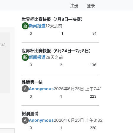
注册
登录
世界杯比赛快报（7月8日—决赛）
新
新闻报道
12天之前
0
1
91
树洞测试
世界杯足球快报-20
A
新
:41
Anonymous
2026年6月25日 上午3:32
新闻报道
2026
世界杯比赛快报（6月24日—7月8日）
在测试测试测试测试
【世界杯足球快报｜
新
新闻报道
29天之前
1｜阿根廷 2比0
阿根廷这场踢得
0
2
196
和机会转化都更
合的节奏，但强
性版第一帖
整。
1
帖子
0
赞同
1
帖
匿名树洞
体育健身
A
Anonymous
2026年6月25日 上午7:41
关键结果：阿根
利并完成零封；
0
1
223
持主动。
内容总结：阿根
树洞测试
标准的强队胜利
A
Anonymous
2026年6月25日 上午3:32
2｜法国 3比0 
法国在进攻质量
0
1
220
显，比赛大部分