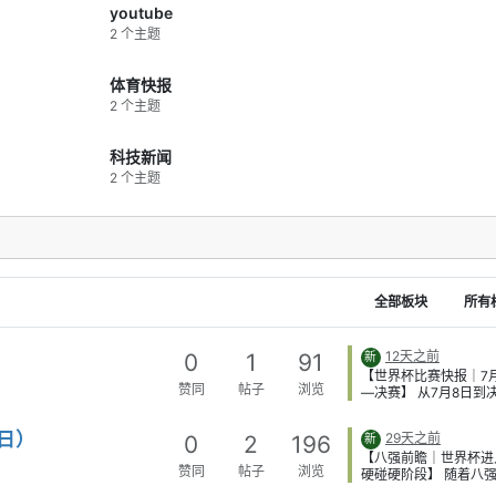
停火可执行性。 3）
youtube
部分停火方案：AP
2 个主题
伊方认为部分条件“不
对外部设定条款保持
键结果：谈判处于“
体育快报
共识”。 内容总结：
在，但共识不足。 4
2 个主题
先核实俄方短暂停火
透称乌方将先向美方
方案细节，再决定是
科技新闻
关键结果：乌方进入
2 个主题
表态”流程。 内容总
试探性沟通阶段。 5
层互动释放信号：公
示普京与伊朗外长会
支持立场。 关键结
书增强伊方谈判韧性
结：冲突更深嵌入大
6）多边斡旋持续但
全部板块
所有
弱：联合国与海湾层
动降级与航道恢复，
制仍不完备。 关键
12天之前
0
1
91
新
未中断，执行端仍有
【世界杯比赛快报｜7
容总结：有外交通道
赞同
帖子
浏览
—决赛】 从7月8日到
框架。 7）美国国内
本届世界杯正式进入最
上升：战争授权、财
也最好看的阶段。强队
战略目标问责同步加
日）
29天之前
0
2
196
新
的硬碰硬越来越多，比
结果：对外决策受内
【八强前瞻｜世界杯进
胜负往往就差一个关键
引。 内容总结：华
赞同
帖子
浏览
硬碰硬阶段】 随着八
合，而西班牙最终把控
弈影响外部行动。 8
基本明朗，接下来的比
势一路兑现成了冠军。 