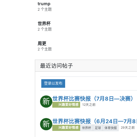
trump
时阶段完成绝杀，晋级四强。
2 个主题
内容总结：
强强对话里，西班牙的耐心
和执行力最终更胜一筹。
4｜7月11日：英格兰加时拿下挪威，哈
世界杯
兰德没能再造奇迹
2 个主题
挪威一路杀进八强已经很惊艳，反击和
冲击力都给英格兰带来不少麻烦。常规
周更
时间打成僵局后，英格兰还是靠更完整
2 个主题
的阵容厚度和大赛经验在加时赛解决了
战斗。
最近访问帖子
关键结果：
英格兰2比1加时击败挪威，
晋级四强，挪威结束本届黑马之旅。
内容总结：
英格兰赢得不轻松，但关键
登录以发布
时段更老练。
5｜7月12日：阿根廷加时击败瑞士，苦
世界杯比赛快报（7月8日—决赛）
新
战后闯入四强
兴趣爱好情感
12天之前
瑞士的防守组织非常顽强，常规时间把
阿根廷拖进了消耗战。到了加时赛，阿
根廷球星个人能力和最后阶段的终结效
世界杯比赛快报（6月24日—7月8
新
率还是体现了出来，连续两球直接带走
兴趣爱好情感
29天之前
世界杯
足球
体育快报
比赛。